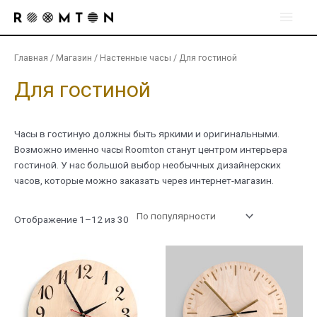
Перейти
Глав
к
содержимому
мен
Главная
/
Магазин
/
Настенные часы
/ Для гостиной
Для гостиной
Часы в гостиную должны быть яркими и оригинальными.
Возможно именно часы Roomton станут центром интерьера
гостиной. У нас большой выбор необычных дизайнерских
часов, которые можно заказать через интернет-магазин.
Сортировка:
Отображение 1–12 из 30
по
рейтингу