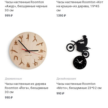
Часы настенные Roomton
Часы настенные Roomton «Кот
«Ажур», бесшумные черные
на крыше» из дерева, 19*45
30 см
см
999
₽
1390
₽
Деревянные
Дизайнерские
Часы настенные из дерева
Часы настенные Roomton
Roomton «Йога», бесшумные
«Мото», бесшумные 23*32 см
30 см
990
₽
990
₽