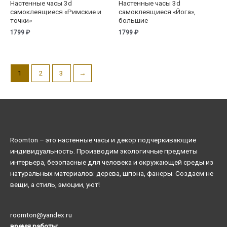
Настенные часы 3d
Настенные часы 3d
самоклеящиеся «Римские и
самоклеящиеся «Йога»,
точки»
большие
1799
₽
1799
₽
1
2
3
→
Roomton – это настенные часы и декор подчеркивающие
индивидуальность. Производим экологичные предметы
интерьера, безопасные для человека и окружающей среды из
натуральных материалов: дерева, шпона, фанеры. Создаем не
вещи, а стиль, эмоции, уют!
roomton@yandex.ru
время работы: