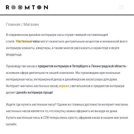
Перейти
Глав
к
содержимому
мен
Главная
/ Магазин
В современном дизайне интерьера часы служат важной составляющей
стиля.
Настенные
часы
могут оказаться центральным акцентом и изюминкой всего
интерьера комнаты, квартиры, а также многое рассказать о характере и вкусе
владельца.
Производство часов и
предметов интерьера в Петербурге и Ленинградской области
–
основная сфера деятельности нашей компании. Мы производим оригинальные
интерьерные часы, интерьерный декор и дизайнерские аксессуары для дома.
Интернет-магазин настенных часов,
зеркал
, светильников и предметов интерьера
делает
дизайн интерьера проще!
Ищите где купить настенные часы? Одним из главных достоинств интернет-магазин
настенных часов является то, что покупку можно оформить не выходя из дома.
Купить настенные часы в СПб теперь очень просто, оформив заказ в нашем магазине
онлайн.