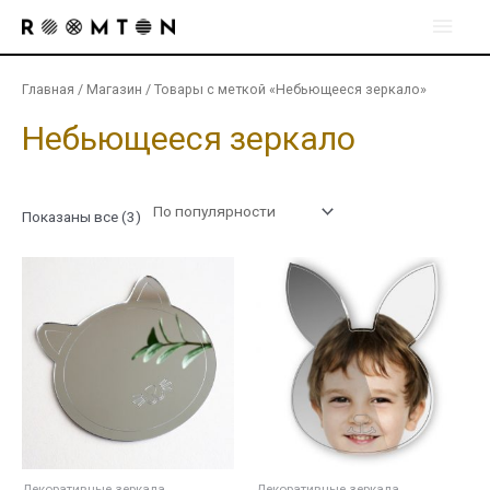
Перейти
Глав
к
содержимому
мен
Главная
/
Магазин
/ Товары с меткой «Небьющееся зеркало»
Небьющееся зеркало
Сортировка:
Показаны все (3)
по
рейтингу
Декоративные зеркала
Декоративные зеркала