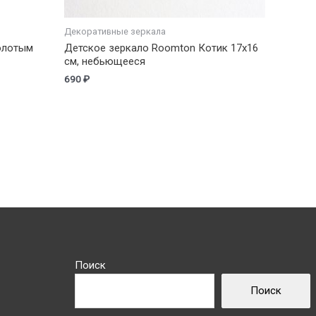
Декоративные зеркала
олотым
Детское зеркало Roomton Котик 17х16
см, небьющееся
690
₽
Поиск
Поиск