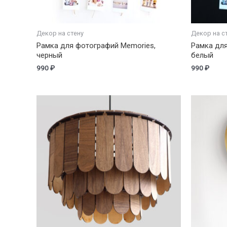
Декор на стену
Декор на с
Рамка для фотографий Memories,
Рамка для
черный
белый
990
₽
990
₽