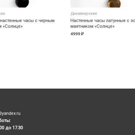
кие
Дизайнерские
настенные часы с черным
Настенные часы латунные с з
м «Солнце»
маятником «Солнце»
4999
₽
yandex.ru
боты:
.00 до 17.30