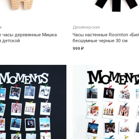
е
Дизайнерские
е часы деревянные Мишка
Часы настенные Roomton «Бил
я детской
бесшумные черные 30 см
999
₽