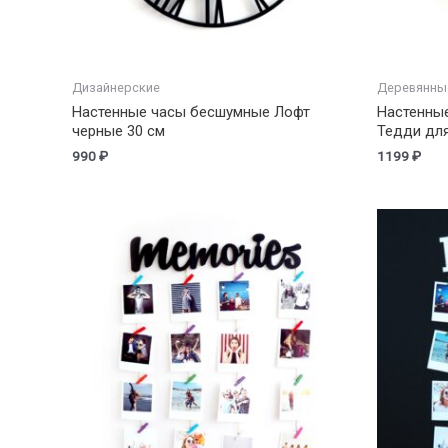
Дизайнерские
Деревянны
Настенные часы бесшумные Лофт
Настенны
черные 30 см
Тедди дл
990
₽
1199
₽