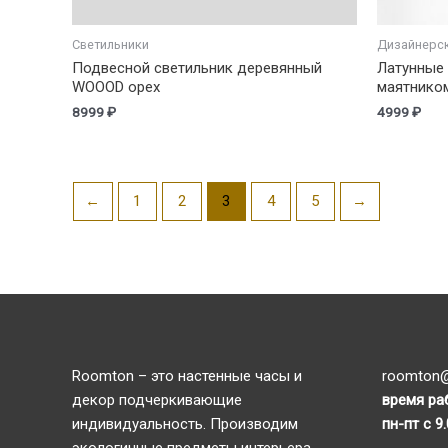
Светильники
Дизайнерс
Подвесной светильник деревянный
Латунные 
WOOOD орех
маятнико
8999
₽
4999
₽
←
1
2
3
4
5
→
Roomton – это настенные часы и
roomton@
декор подчеркивающие
время ра
индивидуальность. Производим
пн-пт с 9