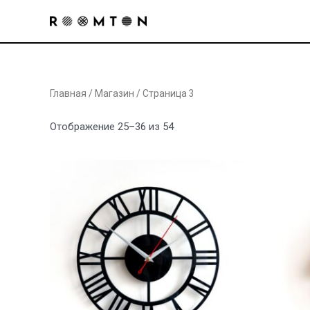
Перейти
к
содержимому
Главная
/
Магазин
/ Страница 3
Сортировка:
Отображение 25–36 из 54
по
рейтингу