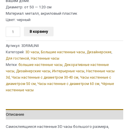
вашем доме.
Диаметр: от 50 — 120 см
Материал: металл, акриловый пластик
Цвет: черный
Количество
В корзину
товара
Настенные
Артикул:
3DRIMLINII
часы
Категорий:
3D часы
,
Большие настенные часы
,
Дизайнерские
,
3d
Для гостиной
,
Настенные часы
самоклеящиеся
Метки:
большие настенные часы
,
Декоративные настенные
"Римские
часы
,
Дизайнерские часы
,
Интерьерные часы
,
Настенные часы
и
3d
,
Часы настенные с диаметром 30-40 см
,
Часы настенные с
линии"
диаметром 50 см
,
Часы настенные с диаметром 60 см
,
Чёрные
настенные часы
Описание
Самоклеящиеся настенные 3D часы большого размера,