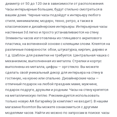
диаметр от 50 до 120 см в зависимости от расположения.
Часы интерьерные большие, будут стильно смотреться в
вашем доме. Черные часы подойдут к интерьеру любого
стиля, минимализм, модерн, техно, ретро, а также в
классические и дизайнерские интерьеры. Интерьерные часы
настенные 3d легко и просто устанавливаются на стену.
Элементы часов изготовлены из глянцевого акрилового
пластика, на вспененной основе с клеящим слоем. Клеятся на
различные поверхности: обои, штукатурка, кирпич, дерево и
т.д. Шаблон для разметки не требуется. Центральная чашка с
механизмом, выполненная из металла. Стрелки и корпус
выполнены из металла, цифры — оргстекло. Вы можете
сделать свой уникальный декор для интерьера на стену в
гостиную, на кухню или спальню. Дизайнерские часы —
отличный подарок на любой праздник маме, мужчине,
подарок подруге, друзьям и родным. Часы на стену крепятся
на металлическую петлю. Рекомендуется использовать
только новую АА батарейку (в комплект не входит). В нашем
магазине Roomton Вы можете ознакомиться с другими
моделями часов. Найти их можно по запросам в поиске: часы