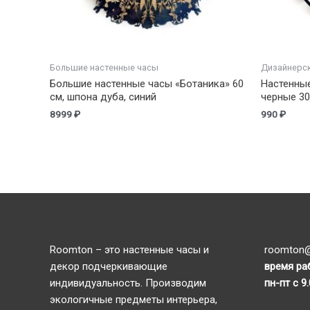
Большие настенные часы
Дизайнерс
Большие настенные часы «Ботаника» 60
Настенны
см, шпона дуба, синий
черные 30
8999
₽
990
₽
Roomton – это настенные часы и
roomton@
декор подчеркивающие
время ра
индивидуальность. Производим
пн-пт с 9
экологичные предметы интерьера,