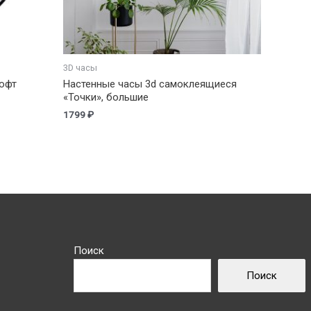
3D часы
офт
Настенные часы 3d самоклеящиеся
«Точки», большие
1799
₽
Поиск
Поиск