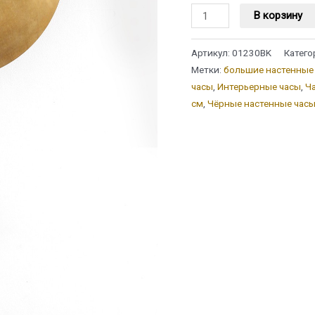
Количество
В корзину
товара
Латунные
Артикул:
01230BK
Катего
настенные
Метки:
большие настенные
часы
часы
,
Интерьерные часы
,
Ча
с
см
,
Чёрные настенные час
черным
маятником
"Солнце"