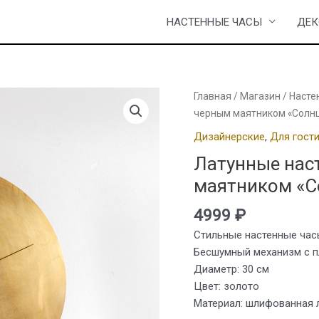
НАСТЕННЫЕ ЧАСЫ
ДЕК
Главная
/
Магазин
/
Насте
черным маятником «Солн
Дизайнерские
,
Для гост
Латунные нас
маятником «С
4999
₽
Стильные настенные час
Бесшумный механизм с п
Диаметр: 30 см
Цвет: золото
Материал: шлифованная 