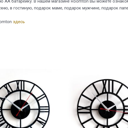
ую АА батарейку. В нашем магазине Roomton Вы можете ознаком
хню, в гостиную, подарок маме, подарок мужчине, подарок папе
oomton
здесь