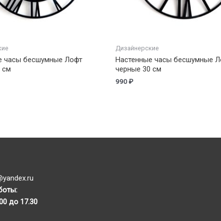
кие
Дизайнерские
е часы бесшумные Лофт
Настенные часы бесшумные Л
 см
черные 30 см
990
₽
yandex.ru
боты:
.00 до 17.30