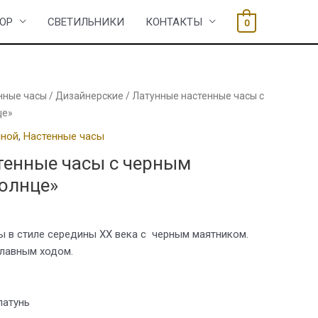
ОР
СВЕТИЛЬНИКИ
КОНТАКТЫ
0
нные часы
/
Дизайнерские
/ Латунные настенные часы с
це»
иной
,
Настенные часы
тенные часы с черным
олнце»
ы в стиле середины ХХ века с черным маятником.
лавным ходом.
латунь