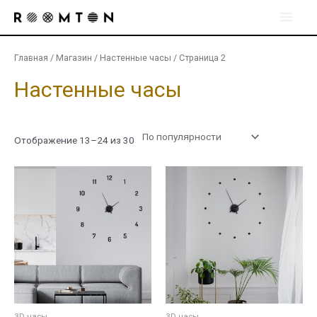
Перейти
Глав
к
содержимому
мен
Главная
/
Магазин
/
Настенные часы
/ Страница 2
Настенные часы
Сортировка:
Отображение 13–24 из 30
по
рейтингу
3D часы
3D часы