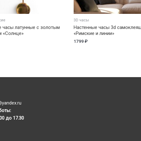
кие
3D часы
е часы латунные с золотым
Настенные часы 3d самоклея
м «Солнце»
«Римские и линии»
1799
₽
yandex.ru
боты:
.00 до 17.30