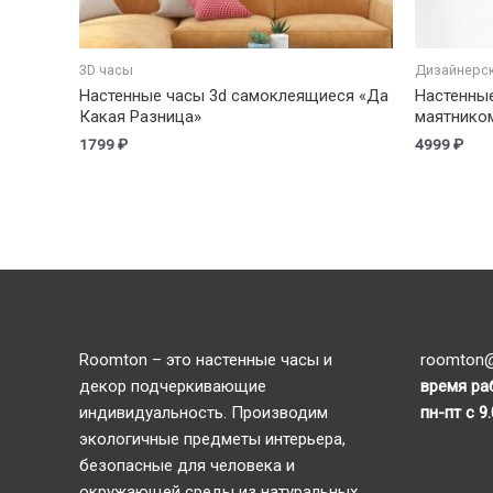
3D часы
Дизайнерс
Настенные часы 3d самоклеящиеся «Да
Настенны
Какая Разница»
маятнико
1799
₽
4999
₽
Roomton – это настенные часы и
roomton@
декор подчеркивающие
время ра
индивидуальность. Производим
пн-пт с 9
экологичные предметы интерьера,
безопасные для человека и
окружающей среды из натуральных