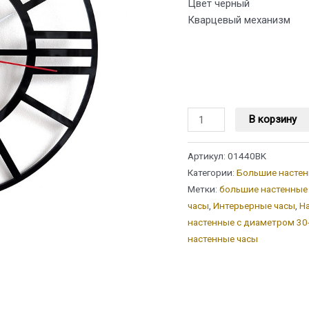
Цвет черный
Кварцевый механизм
Количество
В корзину
товара
Большие
Артикул:
01440BK
Настенные
Категории:
Большие настен
часы
Метки:
большие настенные
"Лофт"
часы
,
Интерьерные часы
,
Н
40
настенные с диаметром 30
см,
настенные часы
черные