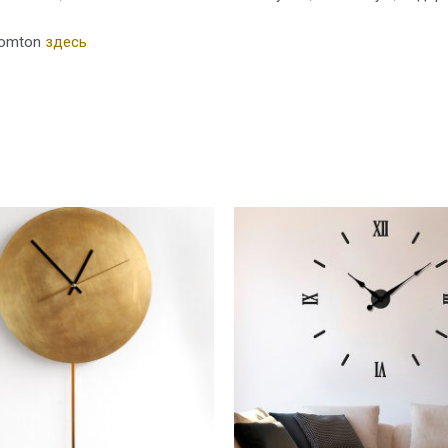
oomton
здесь