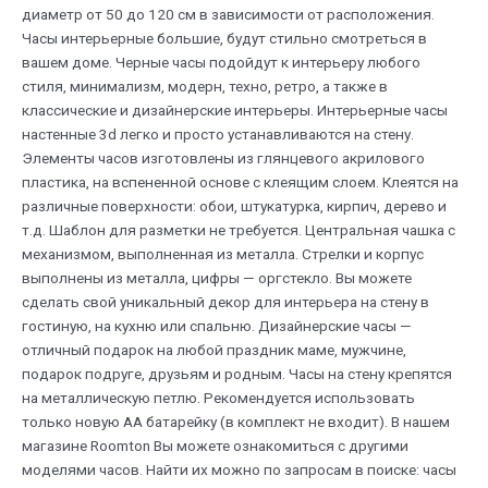
диаметр от 50 до 120 см в зависимости от расположения.
Часы интерьерные большие, будут стильно смотреться в
вашем доме. Черные часы подойдут к интерьеру любого
стиля, минимализм, модерн, техно, ретро, а также в
классические и дизайнерские интерьеры. Интерьерные часы
настенные 3d легко и просто устанавливаются на стену.
Элементы часов изготовлены из глянцевого акрилового
пластика, на вспененной основе с клеящим слоем. Клеятся на
различные поверхности: обои, штукатурка, кирпич, дерево и
т.д. Шаблон для разметки не требуется. Центральная чашка с
механизмом, выполненная из металла. Стрелки и корпус
выполнены из металла, цифры — оргстекло. Вы можете
сделать свой уникальный декор для интерьера на стену в
гостиную, на кухню или спальню. Дизайнерские часы —
отличный подарок на любой праздник маме, мужчине,
подарок подруге, друзьям и родным. Часы на стену крепятся
на металлическую петлю. Рекомендуется использовать
только новую АА батарейку (в комплект не входит). В нашем
магазине Roomton Вы можете ознакомиться с другими
моделями часов. Найти их можно по запросам в поиске: часы