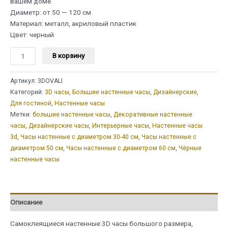
вашем доме.
Диаметр: от 50 — 120 см
Материал: металл, акриловый пластик
Цвет: черный
Количество
В корзину
товара
Настенные
Артикул:
3DOVALI
часы
Категорий:
3D часы
,
Большие настенные часы
,
Дизайнерские
,
3d
Для гостиной
,
Настенные часы
самоклеящиеся
Метки:
большие настенные часы
,
Декоративные настенные
"Овал",
часы
,
Дизайнерские часы
,
Интерьерные часы
,
Настенные часы
большие
3d
,
Часы настенные с диаметром 30-40 см
,
Часы настенные с
диаметром 50 см
,
Часы настенные с диаметром 60 см
,
Чёрные
настенные часы
Описание
Самоклеящиеся настенные 3D часы большого размера,